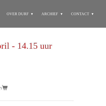
OVER DURF
ARCHIEF
CONTACT
ril - 14.15 uur
n